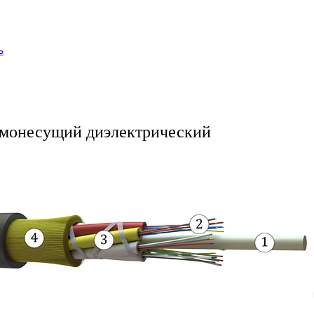
ь
амонесущий диэлектрический