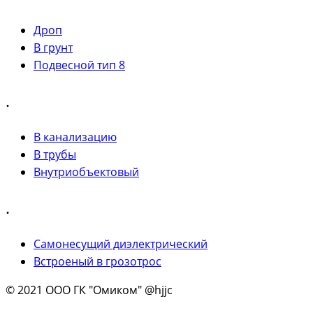
Дроп
В грунт
Подвесной тип 8
.
В канализацию
В трубы
Внутриобъектовый
.
Самонесущий диэлектрический
Встроеный в грозотрос
© 2021 ООО ГК "Омиком" @hjjc